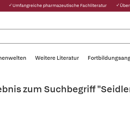
✓ Umfangreiche pharmazeutische Fachliteratur
✓ Über
enwelten
Weitere Literatur
Fortbildungsan
ebnis zum Suchbegriff "Seidler