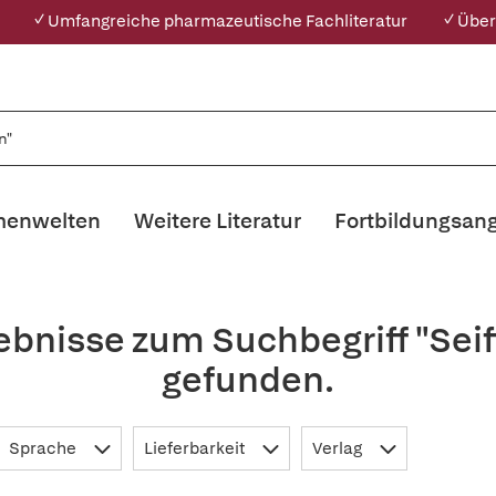
✓ Umfangreiche pharmazeutische Fachliteratur
✓ Über
enwelten
Weitere Literatur
Fortbildungsan
ebnisse zum Suchbegriff "Seif
gefunden.
Sprache
Lieferbarkeit
Verlag