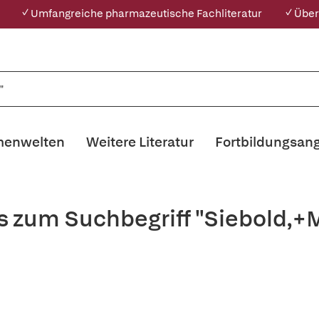
✓ Umfangreiche pharmazeutische Fachliteratur
✓ Über
enwelten
Weitere Literatur
Fortbildungsan
s zum Suchbegriff "Siebold,+