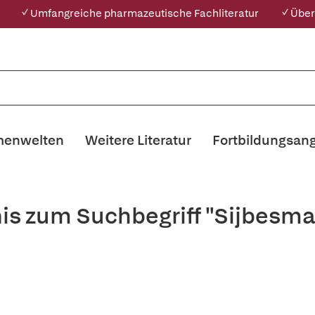
✓ Umfangreiche pharmazeutische Fachliteratur
✓ Über
enwelten
Weitere Literatur
Fortbildungsan
is zum Suchbegriff "Sijbesma