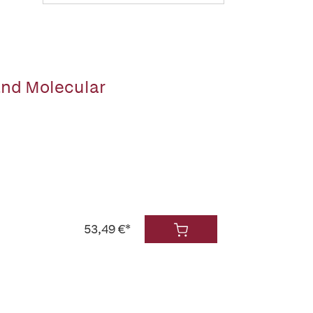
and Molecular
53,49 €*