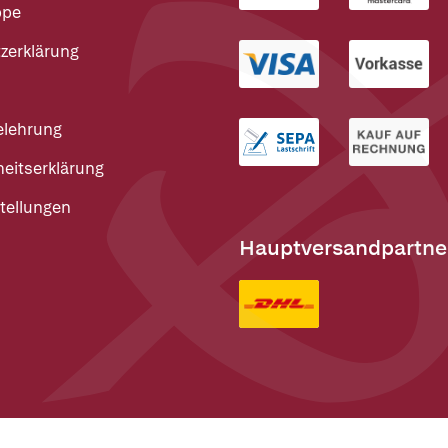
ppe
zerklärung
elehrung
heitserklärung
tellungen
Hauptversandpartne