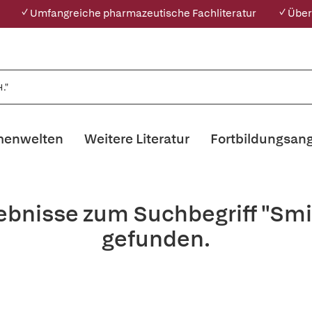
✓ Umfangreiche pharmazeutische Fachliteratur
✓ Über
enwelten
Weitere Literatur
Fortbildungsan
ebnisse zum Suchbegriff "Sm
gefunden.