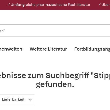
✓ Umfangreiche pharmazeutische Fachliteratur
✓ Über
enwelten
Weitere Literatur
Fortbildungsan
ebnisse zum Suchbegriff "Stip
gefunden.
Lieferbarkeit