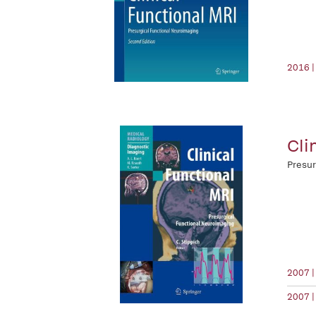
2016 |
Cli
Presur
2007 |
2007 |