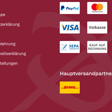
ppe
zerklärung
elehrung
heitserklärung
tellungen
Hauptversandpartne