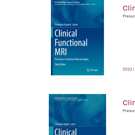
Cli
Presur
2022 |
Cli
Presur