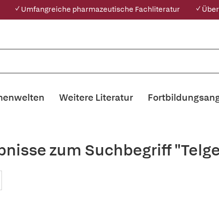
✓ Umfangreiche pharmazeutische Fachliteratur
✓ Über
enwelten
Weitere Literatur
Fortbildungsan
nisse zum Suchbegriff "Telge