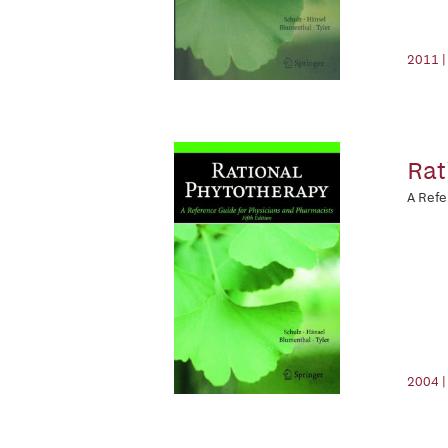
2011 |
Rat
A Refe
2004 |