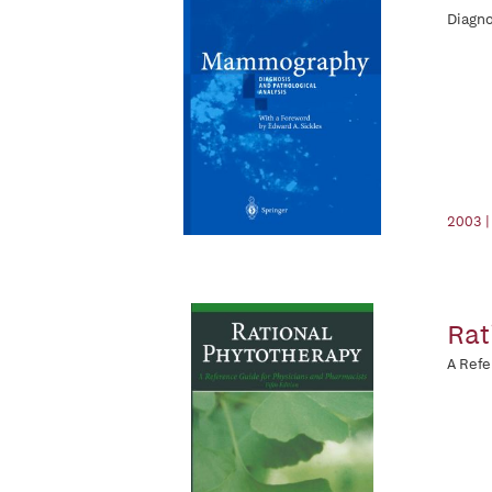
Diagno
2003 |
Rat
A Refe