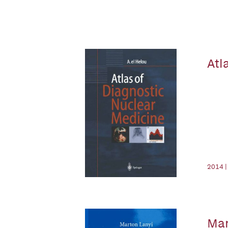
Atl
2014 |
Ma