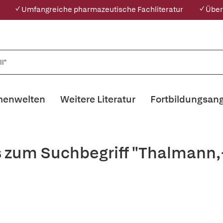
✓ Umfangreiche pharmazeutische Fachliteratur
✓ Über
enwelten
Weitere Literatur
Fortbildungsan
s zum Suchbegriff "Thalmann,