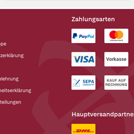
Zahlungsarten
ppe
zerklärung
elehrung
heitserklärung
tellungen
Hauptversandpartne