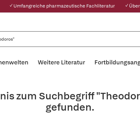
✓ Umfangreiche pharmazeutische Fachliteratur
✓ Über
enwelten
Weitere Literatur
Fortbildungsan
nis zum Suchbegriff "Theodo
gefunden.