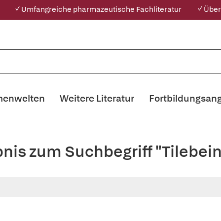
✓ Umfangreiche pharmazeutische Fachliteratur
✓ Über
enwelten
Weitere Literatur
Fortbildungsan
bnis zum Suchbegriff "Tilebei