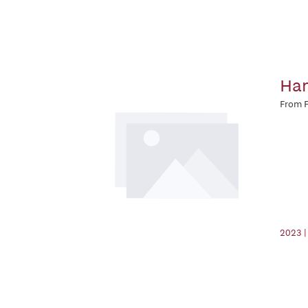
Han
From F
2023 |