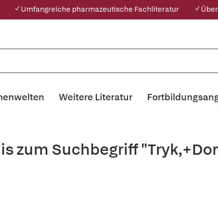
✓ Umfangreiche pharmazeutische Fachliteratur
✓ Über
enwelten
Weitere Literatur
Fortbildungsan
is zum Suchbegriff "Tryk,+Do