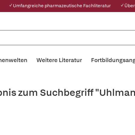
✓ Umfangreiche pharmazeutische Fachliteratur
✓ Über
enwelten
Weitere Literatur
Fortbildungsan
bnis zum Suchbegriff "Uhlman