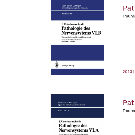
Pat
Trauma
2013 |
Pat
Trauma