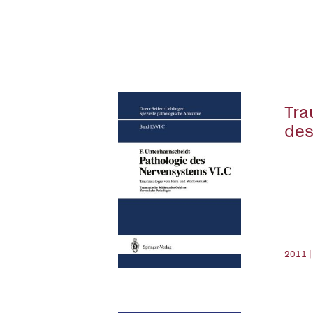
Tra
des
2011 |