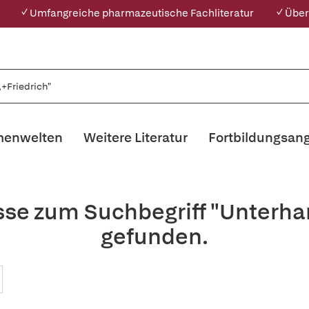
✓ Umfangreiche pharmazeutische Fachliteratur
✓ Über
enwelten
Weitere Literatur
Fortbildungsan
sse zum Suchbegriff "Unterhar
gefunden.