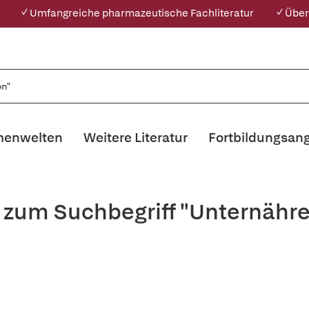
✓ Umfangreiche pharmazeutische Fachliteratur
✓ Über
enwelten
Weitere Literatur
Fortbildungsan
 zum Suchbegriff "Unternähre