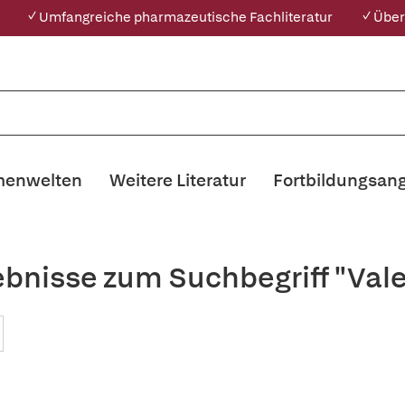
✓ Umfangreiche pharmazeutische Fachliteratur
✓ Über
enwelten
Weitere Literatur
Fortbildungsan
bnisse zum Suchbegriff "Vale