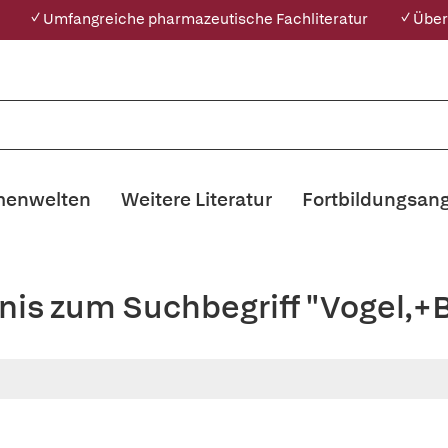
✓ Umfangreiche pharmazeutische Fachliteratur
✓ Über
enwelten
Weitere Literatur
Fortbildungsan
nis zum Suchbegriff "Vogel,