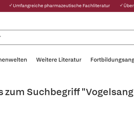
✓ Umfangreiche pharmazeutische Fachliteratur
✓ Über
enwelten
Weitere Literatur
Fortbildungsan
is zum Suchbegriff "Vogelsan