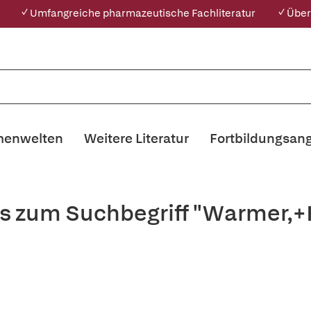
✓ Umfangreiche pharmazeutische Fachliteratur
✓ Über
enwelten
Weitere Literatur
Fortbildungsan
is zum Suchbegriff "Warmer,