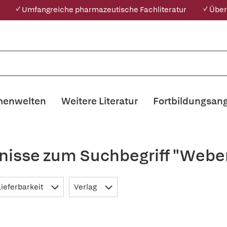
✓ Umfangreiche pharmazeutische Fachliteratur
✓ Über
enwelten
Weitere Literatur
Fortbildungsan
nisse zum Suchbegriff "Webe
Lieferbarkeit
Verlag