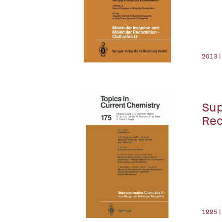
2013 |
Sup
Rec
1995 |