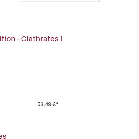
ion - Clathrates I
53,49 €*
es