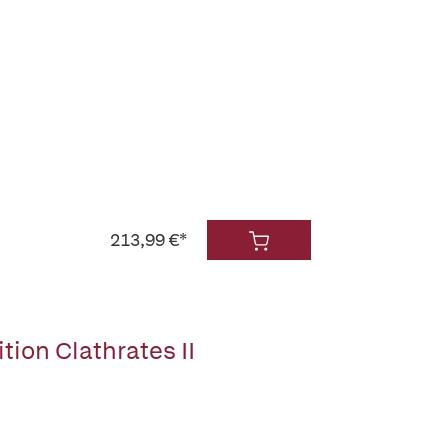
213,99 €*
ion Clathrates II