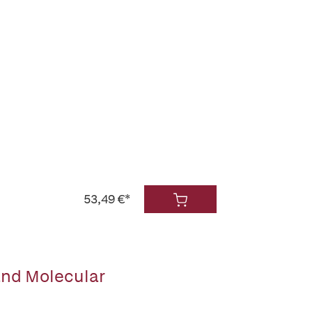
53,49 €*
and Molecular