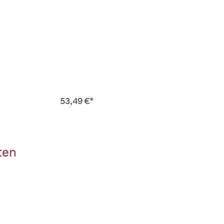
53,49 €*
ten