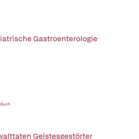
iatrische Gastroenterologie
 Buch
alttaten Geistesgestörter