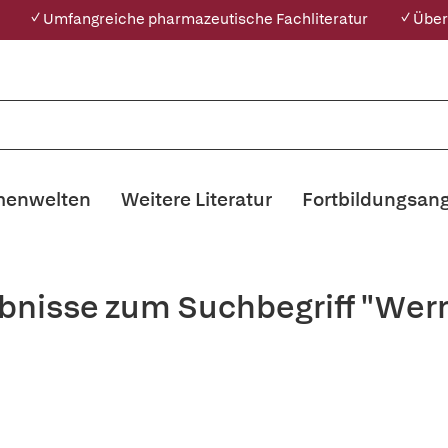
✓ Umfangreiche pharmazeutische Fachliteratur
✓ Über
enwelten
Weitere Literatur
Fortbildungsan
bnisse zum Suchbegriff "Wern