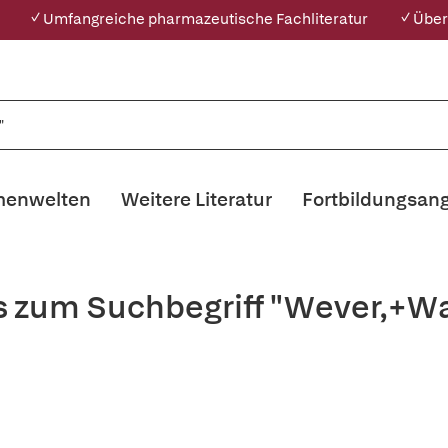
✓ Umfangreiche pharmazeutische Fachliteratur
✓ Über
enwelten
Weitere Literatur
Fortbildungsan
s zum Suchbegriff "Wever,+W