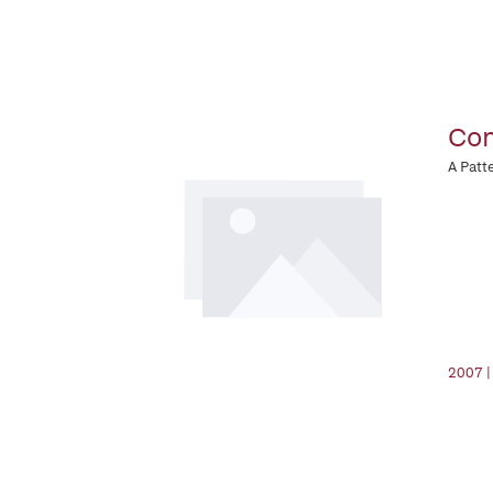
Com
A Patt
2007 |