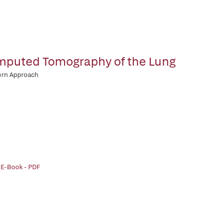
puted Tomography of the Lung
ern Approach
 E-Book - PDF