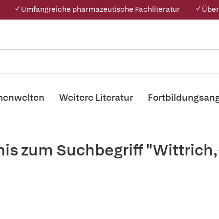
✓ Umfangreiche pharmazeutische Fachliteratur
✓ Über
enwelten
Weitere Literatur
Fortbildungsan
nis zum Suchbegriff "Wittrich