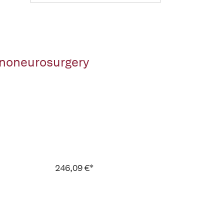
anoneurosurgery
246,09 €*