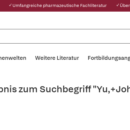
✓ Umfangreiche pharmazeutische Fachliteratur
✓ Über
enwelten
Weitere Literatur
Fortbildungsan
bnis zum Suchbegriff "Yu,+Jo