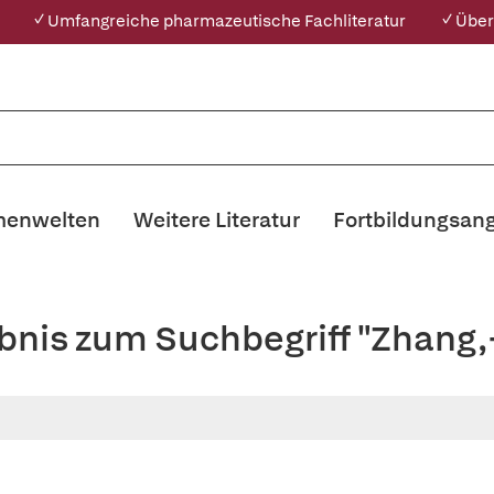
✓ Umfangreiche pharmazeutische Fachliteratur
✓ Über
enwelten
Weitere Literatur
Fortbildungsan
ebnis zum Suchbegriff "Zhang,