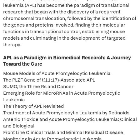
leukemia (APL) has become the paradigm of translational
research that began with the discovery of a recurrent
chromosomal translocation, followed by the identification of
the genes and proteins involved, finding their molecular
functions in transcriptional control, establishing mouse
models and culminating in the development of targeted
therapy.
APL as a Paradigm in Biomedical Research: A Journey
Toward the Cure
Mouse Models of Acute Promyelocytic Leukemia
The PLZF Gene of t(11;17)-Associated APL
SUMO, the Three Rs and Cancer
Emerging Role for MicroRNAs in Acute Promyelocytic
Leukemia
The Theory of APL Revisited
Treatment of Acute Promyelocytic Leukemia by Retinoids
Arsenic Trioxide and Acute Promyelocytic Leukemia: Clinical
and Biological
Front Line Clinical Trials and Minimal Residual Disease
Monitoring in Acute Promyelocytic Leukemia