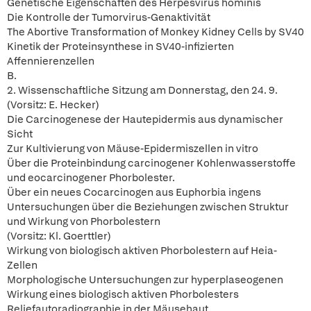
Genetische Eigenschaften des Herpesvirus hominis
Die Kontrolle der Tumorvirus-Genaktivität
The Abortive Transformation of Monkey Kidney Cells by SV40
Kinetik der Proteinsynthese in SV40-infizierten
Affennierenzellen
B.
2. Wissenschaftliche Sitzung am Donnerstag, den 24. 9.
(Vorsitz: E. Hecker)
Die Carcinogenese der Hautepidermis aus dynamischer
Sicht
Zur Kultivierung von Mäuse-Epidermiszellen in vitro
Über die Proteinbindung carcinogener Kohlenwasserstoffe
und eocarcinogener Phorbolester.
Über ein neues Cocarcinogen aus Euphorbia ingens
Untersuchungen über die Beziehungen zwischen Struktur
und Wirkung von Phorbolestern
(Vorsitz: Kl. Goerttler)
Wirkung von biologisch aktiven Phorbolestern auf Heia-
Zellen
Morphologische Untersuchungen zur hyperplaseogenen
Wirkung eines biologisch aktiven Phorbolesters
Reliefautoradiographie in der Mäusehaut