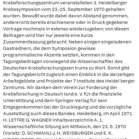
Krebsforschungszentrum veranstalteten 3. Heidelberger
Krebssymposion vom 23.-25. September 1970 gehalten
wurden. BewuBt wurde dabei davon Abstand genommen,
andererorts bereits erschienene oder in Druck gegebene
Vortrage nochmals in extenso wiederzugeben; von diesen
Beitragen wird hier nur jeweils eine kurze
Zusammenfassung gebracht. Neben einigen eingeladenen
Gastrednern, die dem Symposion gewisse
programmatische Akzente setzten, kommen in den
Tagungsbeitragen vorwiegend die Wissenschaftler des
Deutschen Krebsforschungszen trums zu Wort. Somit gibt
der Tagungsbericht zugleich einen Einblick in die derzeitigen
Arbeitsgebiete und Projekte der 7 Institute des Heidel berger
Zentrums. Wir danken dem Verein zur Forderung der
Krebsforschung in Deutsch land e. V. fUr die finanzielle
Unterstiitzung und dem Springer-Verlag fUr sein
Entgegenkommen bei der DruckIegung und die vorziigliche
Ausstattung auch dieses Bandes. Heidelberg, im April 1971
H. LETTRE G. WAGNER Inhaltsverzeichnis A. 1.
Wissenschaftliche Sitzung am Mittwoch, den 23. 9. 1970
(Vorsitz: D. SCHMAHL) J. H. WEISBURGER und E. K.