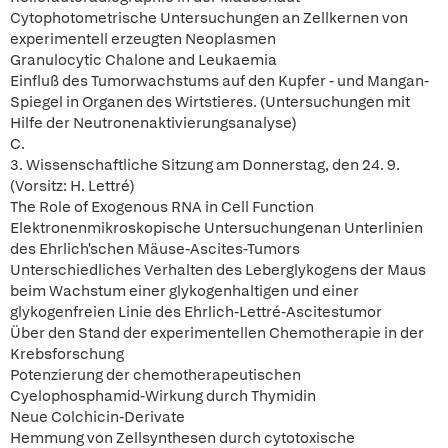
Cytophotometrische Untersuchungen an Zellkernen von
experimentell erzeugten Neoplasmen
Granulocytic Chalone and Leukaemia
Einfluß des Tumorwachstums auf den Kupfer - und Mangan-
Spiegel in Organen des Wirtstieres. (Untersuchungen mit
Hilfe der Neutronenaktivierungsanalyse)
C.
3. Wissenschaftliche Sitzung am Donnerstag, den 24. 9.
(Vorsitz: H. Lettré)
The Role of Exogenous RNA in Cell Function
Elektronenmikroskopische Untersuchungenan Unterlinien
des Ehrlich'schen Mäuse-Ascites-Tumors
Unterschiedliches Verhalten des Leberglykogens der Maus
beim Wachstum einer glykogenhaltigen und einer
glykogenfreien Linie des Ehrlich-Lettré-Ascitestumor
Über den Stand der experimentellen Chemotherapie in der
Krebsforschung
Potenzierung der chemotherapeutischen
Cyelophosphamid-Wirkung durch Thymidin
Neue Colchicin-Derivate
Hemmung von Zellsynthesen durch cytotoxische