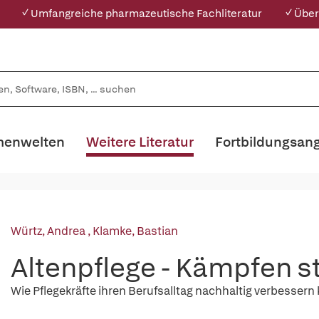
✓ Umfangreiche pharmazeutische Fachliteratur
✓ Über
enwelten
Weitere Literatur
Fortbildungsan
Würtz, Andrea
,
Klamke, Bastian
Altenpflege - Kämpfen s
Wie Pflegekräfte ihren Berufsalltag nachhaltig verbesser