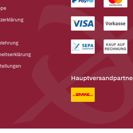
ppe
zerklärung
elehrung
heitserklärung
tellungen
Hauptversandpartne