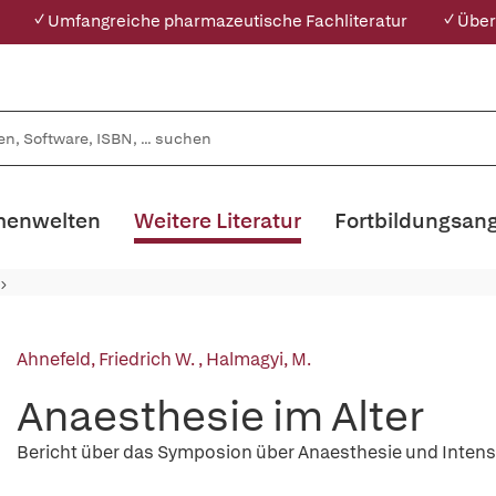
✓ Umfangreiche pharmazeutische Fachliteratur
✓ Über
enwelten
Weitere Literatur
Fortbildungsan
Ahnefeld, Friedrich W.
,
Halmagyi, M.
Anaesthesie im Alter
Bericht über das Symposion über Anaesthesie und Intensiv