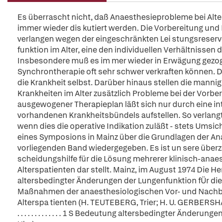
Es überrascht nicht, daß Anaesthesieprobleme bei Alt
immer wieder dis kutiert werden. Die Vorbereitung un
verlangen wegen der eingeschränkten Lei stungsreserve
funktion im Alter, eine den individuellen Verhältnisse
Insbesondere muß es im mer wieder in Erwägung gezog
Synchrontherapie oft sehr schwer verkraften können. Di
die Krankheit selbst. Darüber hinaus stellen die mann
Krankheiten im Alter zusätzlich Probleme bei der Vorb
ausgewogener Therapieplan läßt sich nur durch eine in
vorhandenen Krankheitsbündels aufstellen. So verlangt
wenn dies die operative Indikation zuläßt - stets Umsic
eines Symposions in Mainz über die Grundlagen der Ana
vorliegenden Band wiedergegeben. Es ist un sere überz
scheidungshilfe für die Lösung mehrerer klinisch-anae
Alterspatienten dar stellt. Mainz, im August 1974 Die 
altersbedingter Änderungen der Lungenfunktion fÜr die Anaesthe
Maßnahmen der anaesthesiologischen Vor- und Nachbe
Alterspa tienten (H. TEUTEBERG, Trier; H. U. GERBERSHAGEN und M. 
. . . . . . . . . . . . . 1 S Bedeutung altersbedingter Änder