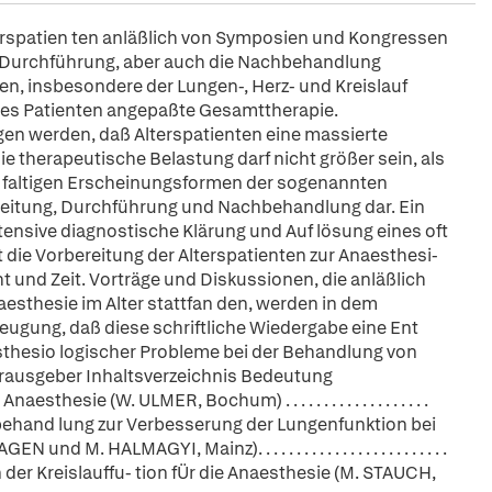
erspatien ten anläßlich von Symposien und Kongressen
d Durchführung, aber auch die Nachbehandlung
n, insbesondere der Lungen-, Herz- und Kreislauf
n des Patienten angepaßte Gesamttherapie.
en werden, daß Alterspatienten eine massierte
e therapeutische Belastung darf nicht größer sein, als
ig faltigen Erscheinungsformen der sogenannten
ereitung, Durchführung und Nachbehandlung dar. Ein
tensive diagnostische Klärung und Auf lösung eines oft
 die Vorbereitung der Alterspatienten zur Anaesthesi-
ht und Zeit. Vorträge und Diskussionen, die anläßlich
esthesie im Alter stattfan den, werden in dem
eugung, daß diese schriftliche Wiedergabe eine Ent
sthesio logischer Probleme bei der Behandlung von
Herausgeber Inhaltsverzeichnis Bedeutung
sie (W. ULMER, Bochum) . . . . . . . . . . . . . . . . . . .
hand lung zur Verbesserung der Lungenfunktion bei
HALMAGYI, Mainz). . . . . . . . . . . . . . . . . . . . . . . . .
ungen der Kreislauffu- tion fÜr die Anaesthesie (M. STAUCH,