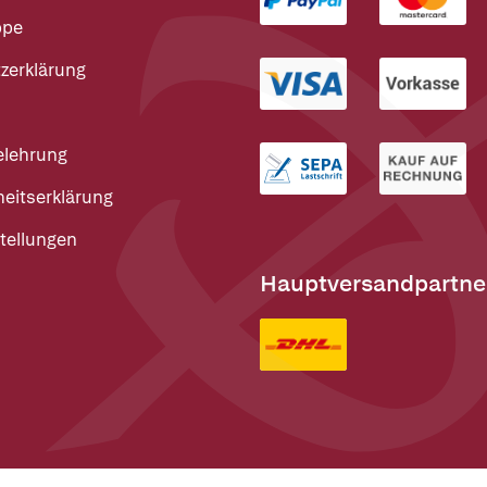
ppe
zerklärung
elehrung
heitserklärung
tellungen
Hauptversandpartne