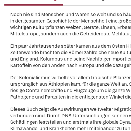
Noch nie sind Menschen und Waren so weit und so häuf
in der gesamten Geschichte der Menschheit eine große 
wichtigen Kulturpflanzen Weizen, Gerste, Linsen, Erbse
Mitteleuropa, sondern auch die Getreideroste Mehltau
Ein paar Jahrtausende später kamen aus dem Osten Hi
Zeitenwende brachten die Römer zahlreiche neue Kult
und England. Kolumbus und seine Nachfolger importie
Kartoffeln von den Anden nach Europa und die dazu ge
Der Kolonialismus wirbelte vor allem tropische Pflanz
ursprünglich aus Äthiopien kam, für die ganze Welt an.
riesige Containerschiffe und Flugzeuge um die ganze W
Pathogene und Parasiten in die entlegensten Winkel die
Dieses Buch zeigt die Auswirkungen weltweiter Migrati
verbunden sind. Durch DNS-Untersuchungen können wir
Schädlingen feststellen und erstmals ihre globale Dyna
Klimawandel und Krankheiten mehr miteinander zu tun h