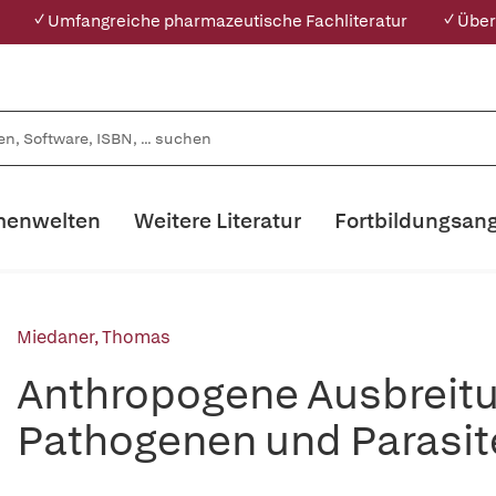
✓ Umfangreiche pharmazeutische Fachliteratur
✓ Über
enwelten
Weitere Literatur
Fortbildungsan
Miedaner, Thomas
Anthropogene Ausbreitun
Pathogenen und Parasit