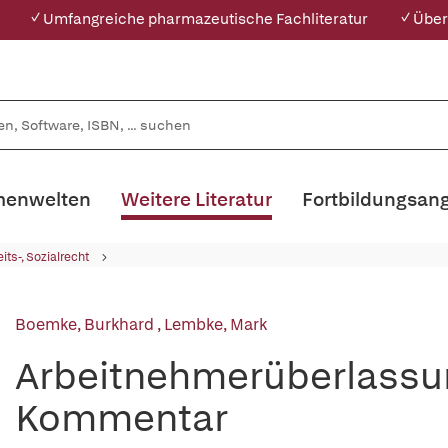
✓ Umfangreiche pharmazeutische Fachliteratur
✓ Über
enwelten
Weitere Literatur
Fortbildungsan
its-, Sozialrecht
Boemke, Burkhard
,
Lembke, Mark
Arbeitnehmerüberlassu
Kommentar