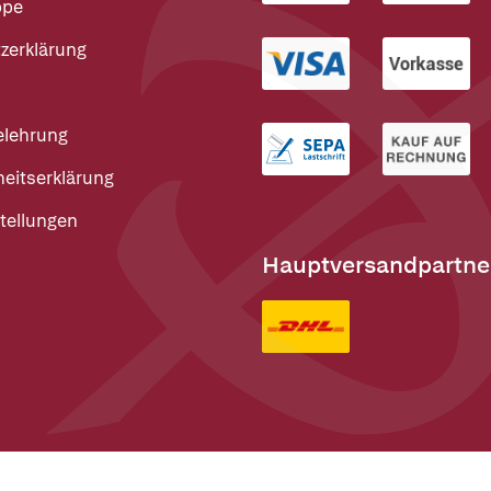
ppe
zerklärung
elehrung
heitserklärung
tellungen
Hauptversandpartne