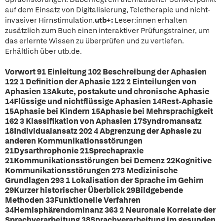
auf dem Einsatz von Digitalisierung, Teletherapie und nicht-
invasiver Hirnstimulation.
utb+:
Leser:innen erhalten
zusätzlich zum Buch einen interaktiver Prüfungstrainer, um
das erlernte Wissen zu überprüfen und zu vertiefen.
Erhältlich über utb.de.
Vorwort 91 Einleitung 102 Beschreibung der Aphasien
122 1 Definition der Aphasie 122 2 Einteilungen von
Aphasien 13Akute, postakute und chronische Aphasie
14Flüssige und nichtflüssige Aphasien 14Rest-Aphasie
15Aphasie bei Kindern 15Aphasie bei Mehrsprachigkeit
162 3 Klassifikation von Aphasien 17Syndromansatz
18Individualansatz 202 4 Abgrenzung der Aphasie zu
anderen Kommunikationsstörungen
21Dysarthrophonie 21Sprechapraxie
21Kommunikationsstörungen bei Demenz 22Kognitive
Kommunikationsstörungen 273 Medizinische
Grundlagen 293 1 Lokalisation der Sprache im Gehirn
29Kurzer historischer Überblick 29Bildgebende
Methoden 33Funktionelle Verfahren
34Hemisphärendominanz 363 2 Neuronale Korrelate der
Sprachverarbeitung 38Sprachverarbeitung im gesunden