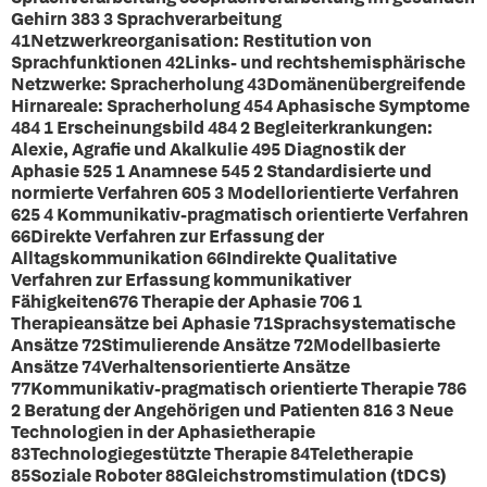
Gehirn 383 3 Sprachverarbeitung
41Netzwerkreorganisation: Restitution von
Sprachfunktionen 42Links- und rechtshemisphärische
Netzwerke: Spracherholung 43Domänenübergreifende
Hirnareale: Spracherholung 454 Aphasische Symptome
484 1 Erscheinungsbild 484 2 Begleiterkrankungen:
Alexie, Agrafie und Akalkulie 495 Diagnostik der
Aphasie 525 1 Anamnese 545 2 Standardisierte und
normierte Verfahren 605 3 Modellorientierte Verfahren
625 4 Kommunikativ-pragmatisch orientierte Verfahren
66Direkte Verfahren zur Erfassung der
Alltagskommunikation 66Indirekte Qualitative
Verfahren zur Erfassung kommunikativer
Fähigkeiten676 Therapie der Aphasie 706 1
Therapieansätze bei Aphasie 71Sprachsystematische
Ansätze 72Stimulierende Ansätze 72Modellbasierte
Ansätze 74Verhaltensorientierte Ansätze
77Kommunikativ-pragmatisch orientierte Therapie 786
2 Beratung der Angehörigen und Patienten 816 3 Neue
Technologien in der Aphasietherapie
83Technologiegestützte Therapie 84Teletherapie
85Soziale Roboter 88Gleichstromstimulation (tDCS)