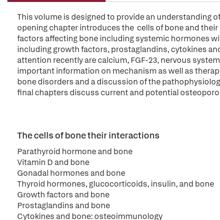
This volume is designed to provide an understanding of
opening chapter introduces the cells of bone and their
factors affecting bone including systemic hormones wit
including growth factors, prostaglandins, cytokines 
attention recently are calcium, FGF-23, nervous system
important information on mechanism as well as therape
bone disorders and a discussion of the pathophysiology
final chapters discuss current and potential osteopor
The cells of bone their interactions
Parathyroid hormone and bone
Vitamin D and bone
Gonadal hormones and bone
Thyroid hormones, glucocorticoids, insulin, and bone
Growth factors and bone
Prostaglandins and bone
Cytokines and bone: osteoimmunology