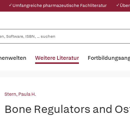
✓ Umfangreiche pharmazeutische Fachliteratur
✓ Über
enwelten
Weitere Literatur
Fortbildungsan
Stern, Paula H.
Bone Regulators and Os