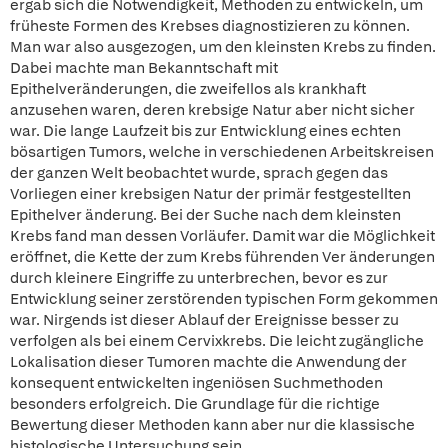
ergab sich die Notwendigkeit, Methoden zu entwickeln, um
früheste Formen des Krebses diagnostizieren zu können.
Man war also ausgezogen, um den kleinsten Krebs zu finden.
Dabei machte man Bekanntschaft mit
Epithelveränderungen, die zweifellos als krankhaft
anzusehen waren, deren krebsige Natur aber nicht sicher
war. Die lange Laufzeit bis zur Entwicklung eines echten
bösartigen Tumors, welche in verschiedenen Arbeitskreisen
der ganzen Welt beobachtet wurde, sprach gegen das
Vorliegen einer krebsigen Natur der primär festgestellten
Epithelver änderung. Bei der Suche nach dem kleinsten
Krebs fand man dessen Vorläufer. Damit war die Möglichkeit
eröffnet, die Kette der zum Krebs führenden Ver änderungen
durch kleinere Eingriffe zu unterbrechen, bevor es zur
Entwicklung seiner zerstörenden typischen Form gekommen
war. Nirgends ist dieser Ablauf der Ereignisse besser zu
verfolgen als bei einem Cervixkrebs. Die leicht zugängliche
Lokalisation dieser Tumoren machte die Anwendung der
konsequent entwickelten ingeniösen Suchmethoden
besonders erfolgreich. Die Grundlage für die richtige
Bewertung dieser Methoden kann aber nur die klassische
histologische Untersuchung sein.