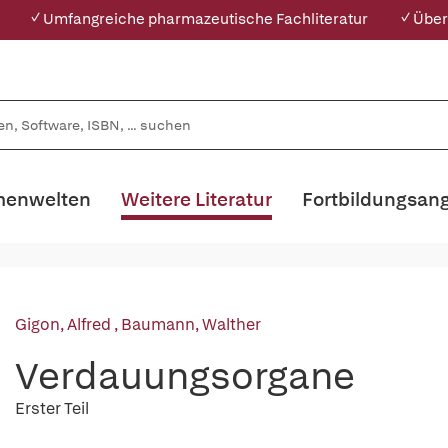
✓ Umfangreiche pharmazeutische Fachliteratur
✓ Über
enwelten
Weitere Literatur
Fortbildungsan
Gigon, Alfred
,
Baumann, Walther
Verdauungsorgane
Erster Teil