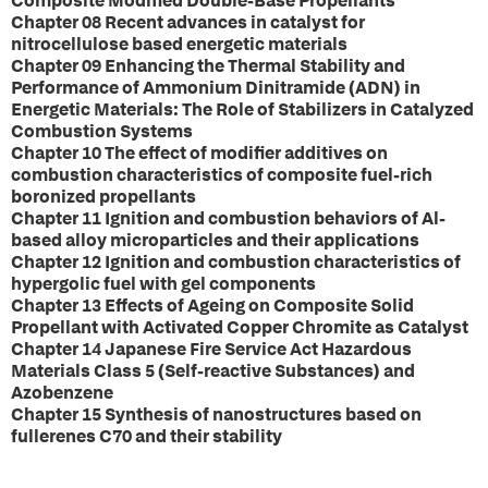
Composite Modified Double-Base Propellants
Chapter 08 Recent advances in catalyst for
nitrocellulose based energetic materials
Chapter 09 Enhancing the Thermal Stability and
Performance of Ammonium Dinitramide (ADN) in
Energetic Materials: The Role of Stabilizers in Catalyzed
Combustion Systems
Chapter 10 The effect of modifier additives on
combustion characteristics of composite fuel-rich
boronized propellants
Chapter 11 Ignition and combustion behaviors of Al-
based alloy microparticles and their applications
Chapter 12 Ignition and combustion characteristics of
hypergolic fuel with gel components
Chapter 13 Effects of Ageing on Composite Solid
Propellant with Activated Copper Chromite as Catalyst
Chapter 14 Japanese Fire Service Act Hazardous
Materials Class 5 (Self-reactive Substances) and
Azobenzene
Chapter 15 Synthesis of nanostructures based on
fullerenes C70 and their stability