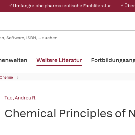
✓ Umfangreiche pharmazeutische Fachliteratur
✓ Über
enwelten
Weitere Literatur
Fortbildungsan
 Chemie
Tao, Andrea R.
Chemical Principles of