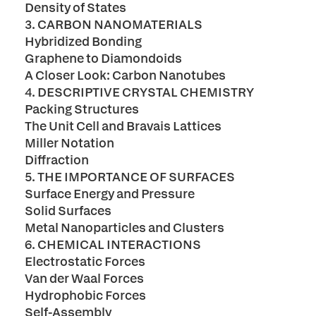
Density of States
3. CARBON NANOMATERIALS
Hybridized Bonding
Graphene to Diamondoids
A Closer Look: Carbon Nanotubes
4. DESCRIPTIVE CRYSTAL CHEMISTRY
Packing Structures
The Unit Cell and Bravais Lattices
Miller Notation
Diffraction
5. THE IMPORTANCE OF SURFACES
Surface Energy and Pressure
Solid Surfaces
Metal Nanoparticles and Clusters
6. CHEMICAL INTERACTIONS
Electrostatic Forces
Van der Waal Forces
Hydrophobic Forces
Self-Assembly