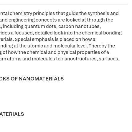
ntal chemistry principles that guide the synthesis and
 and engineering concepts are looked at through the
s, including quantum dots, carbon nanotubes,
des a focused, detailed look into the chemical bonding
erials. Special emphasis is placed on how a
nding at the atomic and molecular level. Thereby the
g of how the chemical and physical properties of a
from atoms and molecules to nanostructures, surfaces,
OCKS OF NANOMATERIALS
MATERIALS