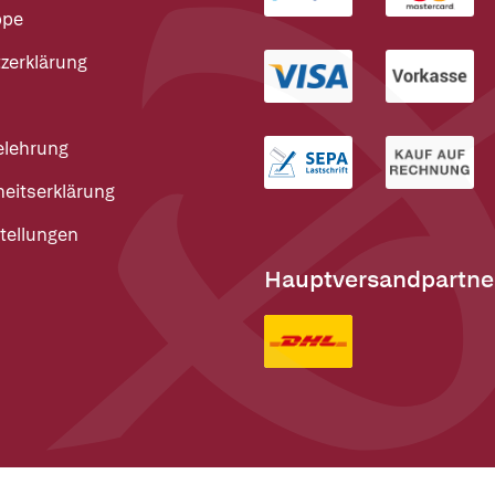
ppe
zerklärung
elehrung
heitserklärung
tellungen
Hauptversandpartne