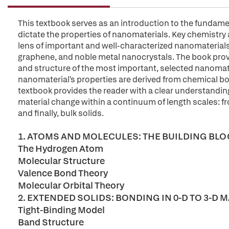
This textbook serves as an introduction to the fundame
dictate the properties of nanomaterials. Key chemistry
lens of important and well-characterized nanomaterial
graphene, and noble metal nanocrystals. The book provi
and structure of the most important, selected nanomat
nanomaterial's properties are derived from chemical bo
textbook provides the reader with a clear understandin
material change within a continuum of length scales: 
and finally, bulk solids.
1. ATOMS AND MOLECULES: THE BUILDING BL
The Hydrogen Atom
Molecular Structure
Valence Bond Theory
Molecular Orbital Theory
2. EXTENDED SOLIDS: BONDING IN 0-D TO 3-D 
Tight-Binding Model
Band Structure