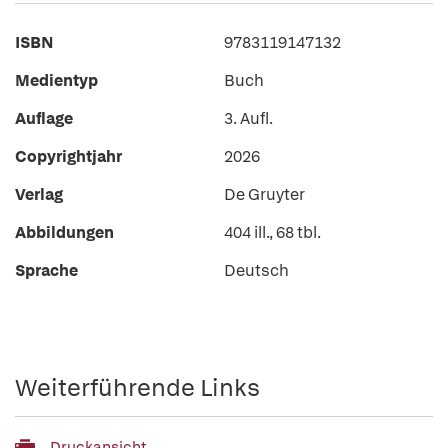
ISBN
9783119147132
Medientyp
Buch
Auflage
3. Aufl.
Copyrightjahr
2026
Verlag
De Gruyter
Abbildungen
404 ill., 68 tbl.
Sprache
Deutsch
Weiterführende Links
Druckansicht