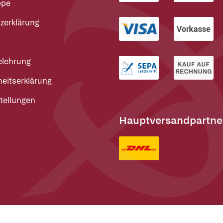
ppe
zerklärung
elehrung
heitserklärung
tellungen
Hauptversandpartne