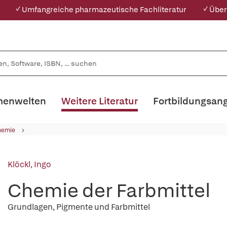
✓ Umfangreiche pharmazeutische Fachliteratur
✓ Über
enwelten
Weitere Literatur
Fortbildungsan
hemie
Klöckl, Ingo
Chemie der Farbmittel
Grundlagen, Pigmente und Farbmittel