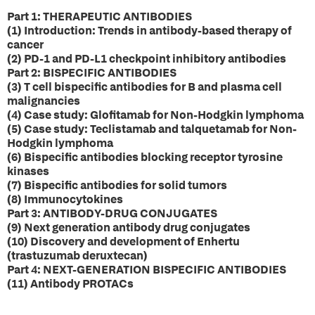
Part 1: THERAPEUTIC ANTIBODIES
(1) Introduction: Trends in antibody-based therapy of
cancer
(2) PD-1 and PD-L1 checkpoint inhibitory antibodies
Part 2: BISPECIFIC ANTIBODIES
(3) T cell bispecific antibodies for B and plasma cell
malignancies
(4) Case study: Glofitamab for Non-Hodgkin lymphoma
(5) Case study: Teclistamab and talquetamab for Non-
Hodgkin lymphoma
(6) Bispecific antibodies blocking receptor tyrosine
kinases
(7) Bispecific antibodies for solid tumors
(8) Immunocytokines
Part 3: ANTIBODY-DRUG CONJUGATES
(9) Next generation antibody drug conjugates
(10) Discovery and development of Enhertu
(trastuzumab deruxtecan)
Part 4: NEXT-GENERATION BISPECIFIC ANTIBODIES
(11) Antibody PROTACs