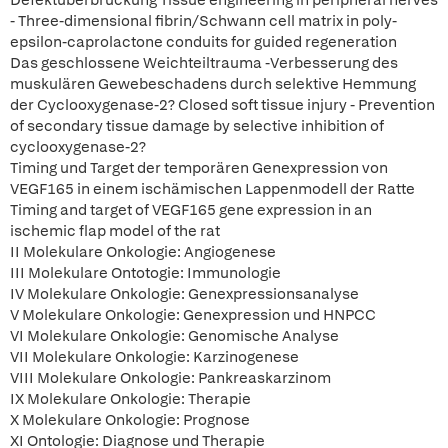
Defektüberbrückung Tissue engineering in peripheral nerves
- Three-dimensional fibrin/Schwann cell matrix in poly-
epsilon-caprolactone conduits for guided regeneration
Das geschlossene Weichteiltrauma -Verbesserung des
muskulären Gewebeschadens durch selektive Hemmung
der Cyclooxygenase-2? Closed soft tissue injury - Prevention
of secondary tissue damage by selective inhibition of
cyclooxygenase-2?
Timing und Target der temporären Genexpression von
VEGF165 in einem ischämischen Lappenmodell der Ratte
Timing and target of VEGF165 gene expression in an
ischemic flap model of the rat
II Molekulare Onkologie: Angiogenese
III Molekulare Ontotogie: Immunologie
IV Molekulare Onkologie: Genexpressionsanalyse
V Molekulare Onkologie: Genexpression und HNPCC
VI Molekulare Onkologie: Genomische Analyse
VII Molekulare Onkologie: Karzinogenese
VIII Molekulare Onkologie: Pankreaskarzinom
IX Molekulare Onkologie: Therapie
X Molekulare Onkologie: Prognose
XI Ontologie: Diagnose und Therapie