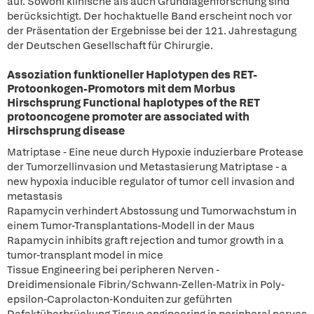
auf. Sowohl klinische als auch Grundlagenforschung sind
berücksichtigt. Der hochaktuelle Band erscheint noch vor
der Präsentation der Ergebnisse bei der 121. Jahrestagung
der Deutschen Gesellschaft für Chirurgie.
Assoziation funktioneller Haplotypen des RET-
Protoonkogen-Promotors mit dem Morbus
Hirschsprung Functional haplotypes of the RET
protooncogene promoter are associated with
Hirschsprung disease
Matriptase - Eine neue durch Hypoxie induzierbare Protease
der Tumorzellinvasion und Metastasierung Matriptase - a
new hypoxia inducible regulator of tumor cell invasion and
metastasis
Rapamycin verhindert Abstossung und Tumorwachstum in
einem Tumor-Transplantations-Modell in der Maus
Rapamycin inhibits graft rejection and tumor growth in a
tumor-transplant model in mice
Tissue Engineering bei peripheren Nerven -
Dreidimensionale Fibrin/Schwann-Zellen-Matrix in Poly-
epsilon-Caprolacton-Konduiten zur geführten