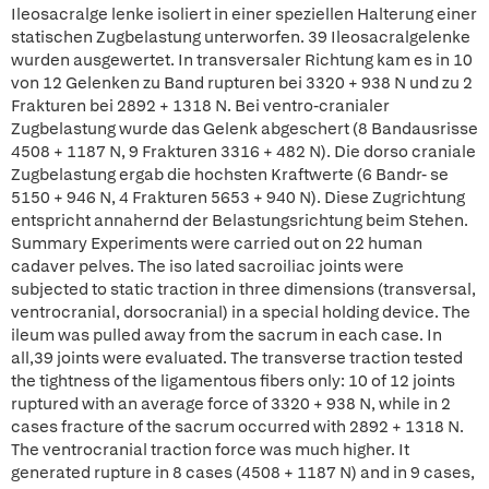
Ileosacralge lenke isoliert in einer speziellen Halterung einer
statischen Zugbelastung unterworfen. 39 Ileosacralgelenke
wurden ausgewertet. In transversaler Richtung kam es in 10
von 12 Gelenken zu Band rupturen bei 3320 + 938 N und zu 2
Frakturen bei 2892 + 1318 N. Bei ventro-cranialer
Zugbelastung wurde das Gelenk abgeschert (8 Bandausrisse
4508 + 1187 N, 9 Frakturen 3316 + 482 N). Die dorso craniale
Zugbelastung ergab die hochsten Kraftwerte (6 Bandr- se
5150 + 946 N, 4 Frakturen 5653 + 940 N). Diese Zugrichtung
entspricht annahernd der Belastungsrichtung beim Stehen.
Summary Experiments were carried out on 22 human
cadaver pelves. The iso lated sacroiliac joints were
subjected to static traction in three dimensions (transversal,
ventrocranial, dorsocranial) in a special holding device. The
ileum was pulled away from the sacrum in each case. In
all,39 joints were evaluated. The transverse traction tested
the tightness of the ligamentous fibers only: 10 of 12 joints
ruptured with an average force of 3320 + 938 N, while in 2
cases fracture of the sacrum occurred with 2892 + 1318 N.
The ventrocranial traction force was much higher. It
generated rupture in 8 cases (4508 + 1187 N) and in 9 cases,