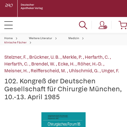
Home
Weitere Literatur
Medizin
klinische Fächer
Stelzner, F.
,
Brückner, U. B.
,
Merkle, P.
,
Herfarth, C.
,
Herfarth, C.
,
Brendel, W.
,
Ecke, H.
,
Röher, H.-D.
,
Meisner, H.
,
Reifferscheid, M.
,
Uhlschmid, G.
,
Unger, F.
102. Kongreß der Deutschen
Gesellschaft für Chirurgie München,
10.-13. April 1985