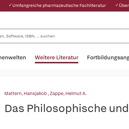
✓ Umfangreiche pharmazeutische Fachliteratur
✓ Über
enwelten
Weitere Literatur
Fortbildungsan
Mattern, Hansjakob
,
Zappe, Helmut A.
Das Philosophische und 