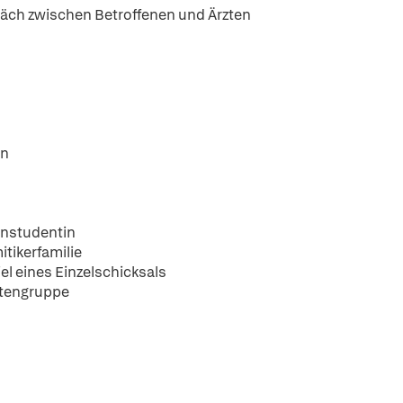
räch zwischen Betroffenen und Ärzten
en
zinstudentin
itikerfamilie
el eines Einzelschicksals
ntengruppe