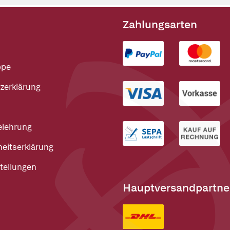
Zahlungsarten
ppe
zerklärung
elehrung
heitserklärung
tellungen
Hauptversandpartne