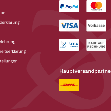
ppe
zerklärung
elehrung
heitserklärung
tellungen
Hauptversandpartne