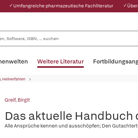
✓ Umfangreiche pharmazeutische Fachliteratur
✓ Über
enwelten
Weitere Literatur
Fortbildungsan
, Heilverfahren
Greif, Birgit
Das aktuelle Handbuch 
Alle Ansprüche kennen und ausschöpfen; Den Gutachterter