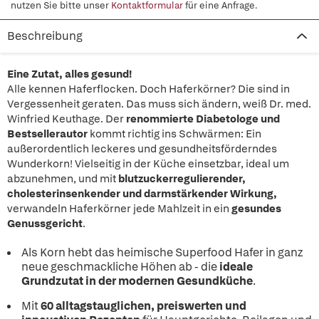
nutzen Sie bitte unser
Kontaktformular
für eine Anfrage.
Beschreibung
Eine Zutat, alles gesund!
Alle kennen Haferflocken. Doch Haferkörner? Die sind in
Vergessenheit geraten. Das muss sich ändern, weiß Dr. med.
Winfried Keuthage. Der
renommierte Diabetologe und
Bestsellerautor
kommt richtig ins Schwärmen: Ein
außerordentlich leckeres und gesundheitsförderndes
Wunderkorn! Vielseitig in der Küche einsetzbar, ideal um
abzunehmen, und mit
blutzuckerregulierender,
cholesterinsenkender und darmstärkender Wirkung,
verwandeln Haferkörner jede Mahlzeit in ein
gesundes
Genussgericht
.
Als Korn hebt das heimische Superfood Hafer in ganz
neue geschmackliche Höhen ab - die
ideale
Grundzutat in der modernen Gesundküche
.
Mit
60 alltagstauglichen, preiswerten und