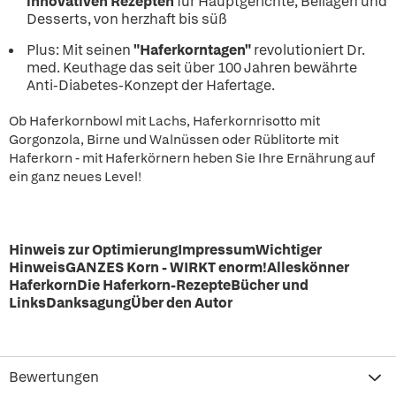
innovativen Rezepten
für Hauptgerichte, Beilagen und
Desserts, von herzhaft bis süß
Plus: Mit seinen
"Haferkorntagen"
revolutioniert Dr.
med. Keuthage das seit über 100 Jahren bewährte
Anti-Diabetes-Konzept der Hafertage.
Ob Haferkornbowl mit Lachs, Haferkornrisotto mit
Gorgonzola, Birne und Walnüssen oder Rüblitorte mit
Haferkorn - mit Haferkörnern heben Sie Ihre Ernährung auf
ein ganz neues Level!
Hinweis zur OptimierungImpressumWichtiger
HinweisGANZES Korn - WIRKT enorm!Alleskönner
HaferkornDie Haferkorn-RezepteBücher und
LinksDanksagungÜber den Autor
Bewertungen