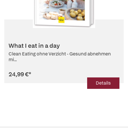
What I eat in a day
Clean Eating ohne Verzicht - Gesund abnehmen
mi...
24,99 €
*
Details