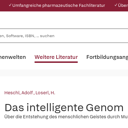
✓ Umfangreiche pharmazeutische Fachliteratur
✓ Über
enwelten
Weitere Literatur
Fortbildungsan
Heschl, Adolf
,
Loserl, H.
Das intelligente Genom
Über die Entstehung des menschlichen Geistes durch Mut