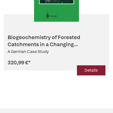
Biogeochemistry of Forested
Catchments in a Changing
Environment
A German Case Study
320,99 €
*
Details