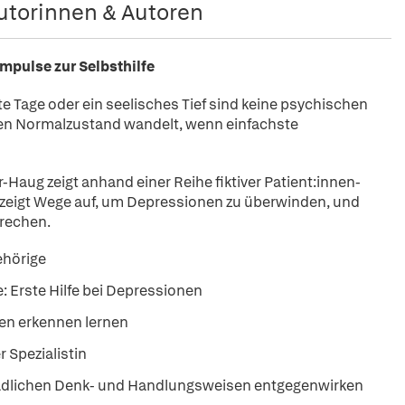
utorinnen & Autoren
mpulse zur Selbsthilfe
e Tage oder ein seelisches Tief sind keine psychischen
en Normalzustand wandelt, wenn einfachste
Haug zeigt anhand einer Reihe fiktiver Patient:innen-
e zeigt Wege auf, um Depressionen zu überwinden, und
brechen.
ehörige
 Erste Hilfe bei Depressionen
en erkennen lernen
 Spezialistin
chädlichen Denk- und Handlungsweisen entgegenwirken