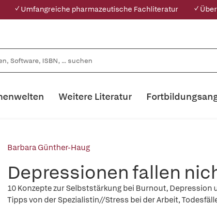
✓ Umfangreiche pharmazeutische Fachliteratur
✓ Über
enwelten
Weitere Literatur
Fortbildungsan
Barbara Günther-Haug
Depressionen fallen ni
10 Konzepte zur Selbststärkung bei Burnout, Depression
Tipps von der Spezialistin//Stress bei der Arbeit, Todesfäl