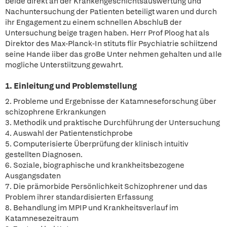
beide direkt an der Krankengeschichtsauswertung und
Nachuntersuchung der Patienten beteiligt waren und durch
ihr Engagement zu einem schnellen AbschluB der
Untersuchung beige tragen haben. Herr Prof Ploog hat als
Direktor des Max-Planck-In stituts flir Psychiatrie schiitzend
seine Hande iiber das groBe Unter nehmen gehalten und aIle
mogliche Unterstiitzung gewahrt.
1. Einleitung und Problemstellung
2. Probleme und Ergebnisse der Katamneseforschung über
schizophrene Erkrankungen
3. Methodik und praktische Durchführung der Untersuchung
4. Auswahl der Patientenstichprobe
5. Computerisierte Überprüfung der klinisch intuitiv
gestellten Diagnosen.
6. Soziale, biographische und krankheitsbezogene
Ausgangsdaten
7. Die prämorbide Persönlichkeit Schizophrener und das
Problem ihrer standardisierten Erfassung
8. Behandlung im MPIP und Krankheitsverlauf im
Katamnesezeitraum