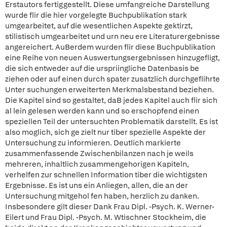
Erstautors fertiggestellt. Diese umfangreiche Darstellung
wurde flir die hier vorgelegte Buchpublikation stark
umgearbeitet, auf die wesentlichen Aspekte gektirzt,
stilistisch umgearbeitet und urn neu ere Literaturergebnisse
angereichert. AuBerdem wurden flir diese Buchpublikation
eine Reihe von neuen Auswertungsergebnissen hinzugefligt,
die sich entweder auf die urspriingliche Datenbasis be
ziehen oder auf einen durch spater zusatzlich durchgeflihrte
Unter suchungen erweiterten Merkmalsbestand beziehen.
Die Kapitel sind so gestaltet, daB jedes Kapitel auch flir sich
al lein gelesen werden kann und so erschopfend einen
speziellen Teil der untersuchten Problematik darstellt. Es ist
also moglich, sich ge zielt nur tiber spezielle Aspekte der
Untersuchung zu informieren. Deutlich markierte
zusammenfassende Zwischenbilanzen nach je weils
mehreren, inhaltlich zusammengehorigen Kapiteln,
verhelfen zur schnellen Information tiber die wichtigsten
Ergebnisse. Es ist uns ein Anliegen, allen, die an der
Untersuchung mitgehol fen haben, herzlich zu danken.
Insbesondere gilt dieser Dank Frau Dipl. -Psych. K. Werner-
Eilert und Frau Dipl. -Psych. M. Wtischner Stockheim, die