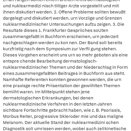
und nuklearmedizi nisch tiitiger Arzte vorgestelIt und mit
ihnen diskutiert werden. 2. Offene Probleme solIten bewuBt
dargelegt und diskutiert werden, urn Vorziige und Grenzen
nuklearmedizinischer Untersuchungen aufzu zeigen. 3. Die
Resultate dieses 1. Frankfurter Gespriiches soUten
zusammengefaBt in Buchform erscheinen, urn jederzeit
nachgeschlagen werden zu kon nen. Der Band solI bereits
kurzfristig nach dem Symposium zur Verfii gung stehen.
Dieses Vorgehen erscheint uns urn so mehr geboten als eine
entspre chende Bearbeitung dermatologisch-
nuklearmedizinischer Themen und der Niederschlag in Form
eines zusammengefaBten Beitrages in Buchform aus steht.
Namhafte Referenten konnten gewonnen werden, die urn
eine praxisge rechte Priisentation der gewiihlten Themen
bemiiht waren. Im Mittelpunkt stehen jene
dermatologischen Erkrankungen, bei denen
nuklearmedizinische Verfahren in den letzten Jahren
sichtbare Fortschritte gebracht haben, wie z. B. Psoriasis,
Morbus Reiter, progressive Skleroder mie und das maligne
Melanom. Der aktuelle Stand der nuklearmedizini schen
Diagnostik solI umrissen werden, wobei auch zelIkinetische