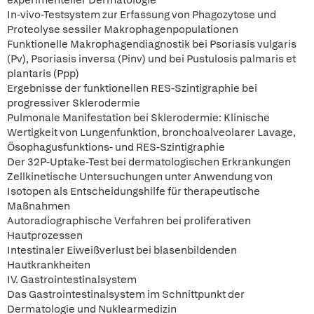
experimenteller Dermatologie
In-vivo-Testsystem zur Erfassung von Phagozytose und
Proteolyse sessiler Makrophagenpopulationen
Funktionelle Makrophagendiagnostik bei Psoriasis vulgaris
(Pv), Psoriasis inversa (Pinv) und bei Pustulosis palmaris et
plantaris (Ppp)
Ergebnisse der funktionellen RES-Szintigraphie bei
progressiver Sklerodermie
Pulmonale Manifestation bei Sklerodermie: Klinische
Wertigkeit von Lungenfunktion, bronchoalveolarer Lavage,
Ösophagusfunktions- und RES-Szintigraphie
Der 32P-Uptake-Test bei dermatologischen Erkrankungen
Zellkinetische Untersuchungen unter Anwendung von
Isotopen als Entscheidungshilfe für therapeutische
Maßnahmen
Autoradiographische Verfahren bei proliferativen
Hautprozessen
Intestinaler Eiweißverlust bei blasenbildenden
Hautkrankheiten
IV. Gastrointestinalsystem
Das Gastrointestinalsystem im Schnittpunkt der
Dermatologie und Nuklearmedizin