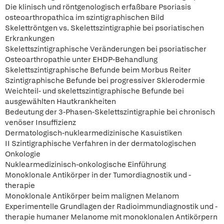
Die klinisch und röntgenologisch erfaßbare Psoriasis
osteoarthropathica im szintigraphischen Bild
Skelettröntgen vs. Skelettszintigraphie bei psoriatischen
Erkrankungen
Skelettszintigraphische Veränderungen bei psoriatischer
Osteoarthropathie unter EHDP-Behandlung
Skelettszintigraphische Befunde beim Morbus Reiter
Szintigraphische Befunde bei progressiver Sklerodermie
Weichteil- und skelettszintigraphische Befunde bei
ausgewählten Hautkrankheiten
Bedeutung der 3-Phasen-Skelettszintigraphie bei chronisch
venöser Insuffizienz
Dermatologisch-nuklearmedizinische Kasuistiken
II Szintigraphische Verfahren in der dermatologischen
Onkologie
Nuklearmedizinisch-onkologische Einführung
Monoklonale Antikörper in der Tumordiagnostik und -
therapie
Monoklonale Antikörper beim malignen Melanom
Experimentelle Grundlagen der Radioimmundiagnostik und -
therapie humaner Melanome mit monoklonalen Antikörpern