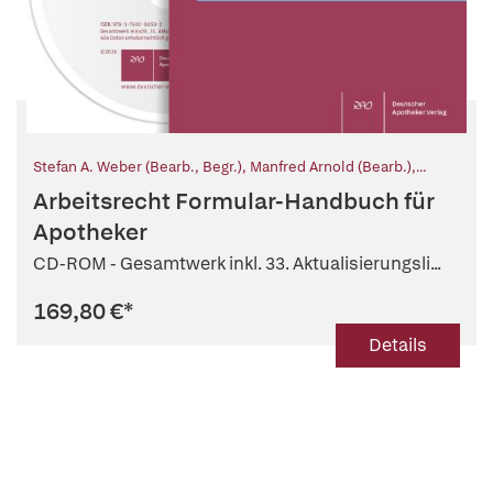
Stefan A. Weber (Bearb., Begr.)
,
Manfred Arnold (Bearb.)
,
Günter Kern (Bearb., Begr.)
,
Gerhard Etzel (Begr.)
,
Rainer
Arbeitsrecht Formular-Handbuch für
Hartmann (Mitarb.)
,
Andreas Nörr (Mitarb.)
Apotheker
CD-ROM - Gesamtwerk inkl. 33. Aktualisierungsli...
169,80 €
*
Details