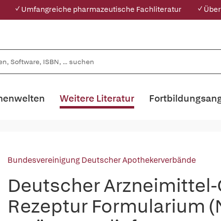
✓ Umfangreiche pharmazeutische Fachliteratur
✓ Über
enwelten
Weitere Literatur
Fortbildungsan
Bundesvereinigung Deutscher Apothekerverbände
Deutscher Arzneimittel
Rezeptur Formularium (