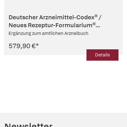
Deutscher Arzneimittel-Codex® /
Neues Rezeptur-Formularium®
(DAC/NR...
Ergänzung zum amtlichen Arzneibuch
579,90 €
*
Details
Newsletter