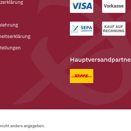
zerklärung
elehrung
heitserklärung
tellungen
Hauptversandpartne
n nicht anders angegeben.